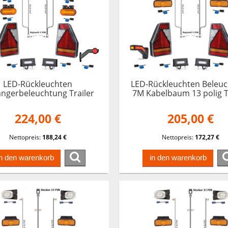
LED-Rückleuchten
LED-Rückleuchten Beleu
ngerbeleuchtung Trailer
7M Kabelbaum 13 polig T
int 9 Meter Kabelbaum 13
Earpoint Pferdeanhän
polig Heckleuchten
224,00 €
205,00 €
Nettopreis:
188,24 €
Nettopreis:
172,27 €
in den warenkorb
in den warenkorb