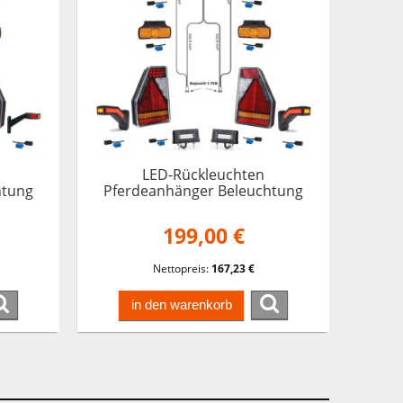
LED-Rückleuchten
htung
Pferdeanhänger Beleuchtung
elbaum
Trailer Earpoint 5M Kabelbaum
13 pol
199,00 €
Nettopreis:
167,23 €
in den warenkorb