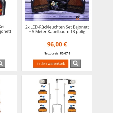
Set
2x LED-Rückleuchten Set Bajonett
jonett
+ 5 Meter Kabelbaum 13 polig
r
Anhänger Trailer Earpoint
96,00 €
Nettopreis:
80,67 €
in den warenkorb