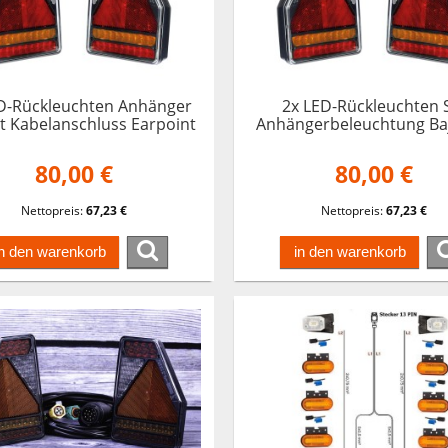
D-Rückleuchten Anhänger
2x LED-Rückleuchten 
t Kabelanschluss Earpoint
Anhängerbeleuchtung Ba
Trailer
5PIN Earpoint Traile
80,00 €
80,00 €
Nettopreis:
67,23 €
Nettopreis:
67,23 €
in den warenkorb
in den warenkorb