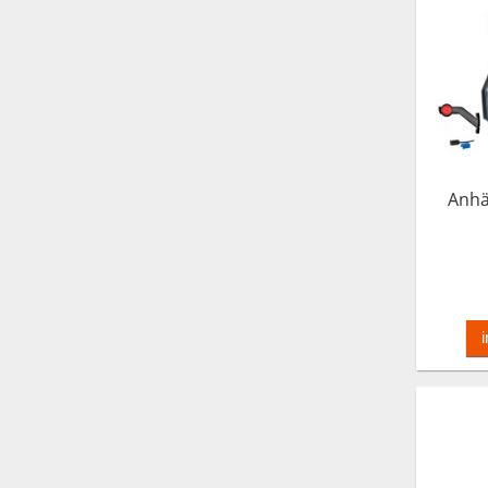
Anhä
Earpo