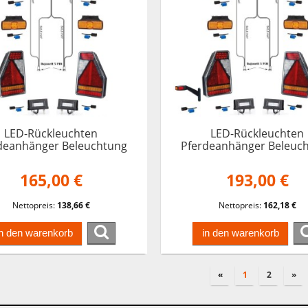
LED-Rückleuchten
LED-Rückleuchten
deanhänger Beleuchtung
Pferdeanhänger Beleuc
er Earpoint 5M Kabelbaum
Trailer Earpoint 5M Kab
13 pol
13 pol
165,00 €
193,00 €
Nettopreis:
138,66 €
Nettopreis:
162,18 €
in den warenkorb
in den warenkorb
«
1
2
»