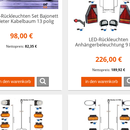
-Rückleuchten Set Bajonett
Meter Kabelbaum 13 polig
änger Trailer Earpoint
98,00 €
LED-Rückleuchten
Anhängerbeleuchtung 9 
Nettopreis:
82,35 €
Kabelbaum 13 polig Tra
Earpoint Heckleucht
226,00 €
Nettopreis:
189,92 €
in den warenkorb
in den warenkorb