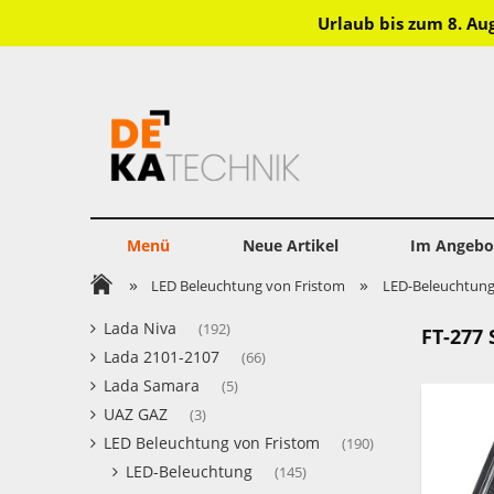
Urlaub bis zum 8. Au
Menü
Neue Artikel
Im Angebo
»
»
LED Beleuchtung von Fristom
LED-Beleuchtun
Lada Niva
(192)
FT-277 
Lada 2101-2107
(66)
Lada Samara
(5)
UAZ GAZ
(3)
LED Beleuchtung von Fristom
(190)
LED-Beleuchtung
(145)