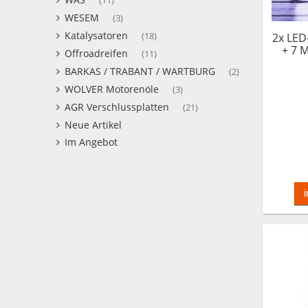
(11)
WESEM
(3)
Katalysatoren
(18)
2x LED
+ 7 
Offroadreifen
(11)
Anh
BARKAS / TRABANT / WARTBURG
(2)
WOLVER Motorenöle
(3)
AGR Verschlussplatten
(21)
Neue Artikel
Im Angebot