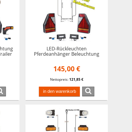
chtung
LED-Rückleuchten
railer
Pferdeanhänger Beleuchtung
ger
Trailer Earpoint 5M Kabelbaum
13 pol
145,00 €
Nettopreis:
121,85 €
in den warenkorb