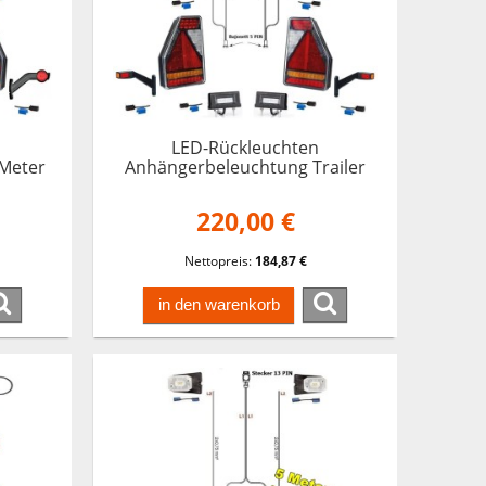
LED-Rückleuchten
Meter
Anhängerbeleuchtung Trailer
iler
Earpoint 9 Meter Kabelbaum 13
en
polig Heckleuchten
220,00 €
Nettopreis:
184,87 €
in den warenkorb